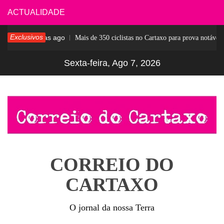
Skip
ACTUALIDADE
to
Exclusivos
5 dias ago
sar
Mais de 350 ciclistas no Cartaxo para prova notável
content
Sexta-feira, Ago 7, 2026
CORREIO DO
CARTAXO
O jornal da nossa Terra