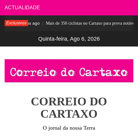
Skip
ACTUALIDADE
to
Exclusivos
4 dias ago
ar
Mais de 350 ciclistas no Cartaxo para prova notável
content
Quinta-feira, Ago 6, 2026
CORREIO DO
CARTAXO
O jornal da nossa Terra