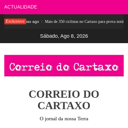
Skip
ACTUALIDADE
to
Exclusivos
6 dias ago
esar
Mais de 350 ciclistas no Cartaxo para prova notável
content
Sábado, Ago 8, 2026
CORREIO DO
CARTAXO
O jornal da nossa Terra