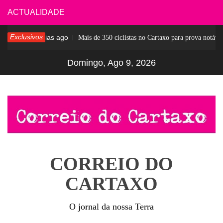
Skip
ACTUALIDADE
to
Exclusivos
7 dias ago
sar
Mais de 350 ciclistas no Cartaxo para prova notável
content
Domingo, Ago 9, 2026
CORREIO DO
CARTAXO
O jornal da nossa Terra