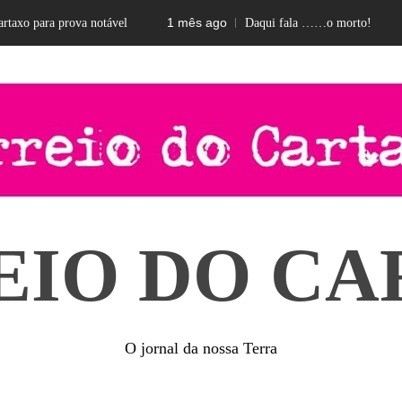
1 mês ago
2 m
 para prova notável
Daqui fala ……o morto!
EIO DO CA
O jornal da nossa Terra