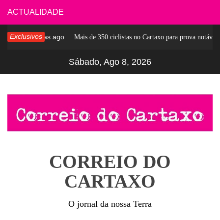
Skip
ACTUALIDADE
to
Exclusivos
6 dias ago
ar
Mais de 350 ciclistas no Cartaxo para prova notável
content
Sábado, Ago 8, 2026
CORREIO DO
CARTAXO
O jornal da nossa Terra