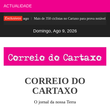
Skip
ACTUALIDADE
to
Exclusivos
7 dias ago
Mais de 350 ciclistas no Cartaxo para prova notável
content
Domingo, Ago 9, 2026
CORREIO DO
CARTAXO
O jornal da nossa Terra