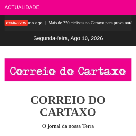
Skip
ACTUALIDADE
to
Exclusivos
1 semana ago
Mais de 350 ciclistas no Cartaxo para prova notável
content
Segunda-feira, Ago 10, 2026
CORREIO DO
CARTAXO
O jornal da nossa Terra