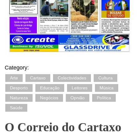
Category:
Arte
Cartaxo
Colectividades
Cultura
Desporto
Educação
Leitores
Música
Natureza
Negócios
Opnião
Política
Saúde
O Correio do Cartaxo