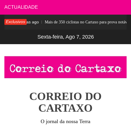
Skip
ACTUALIDADE
to
Exclusivos
5 dias ago
sar
Mais de 350 ciclistas no Cartaxo para prova notável
content
Sexta-feira, Ago 7, 2026
CORREIO DO
CARTAXO
O jornal da nossa Terra