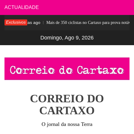
Skip
ACTUALIDADE
to
Exclusivos
7 dias ago
sar
Mais de 350 ciclistas no Cartaxo para prova notável
content
Domingo, Ago 9, 2026
CORREIO DO
CARTAXO
O jornal da nossa Terra