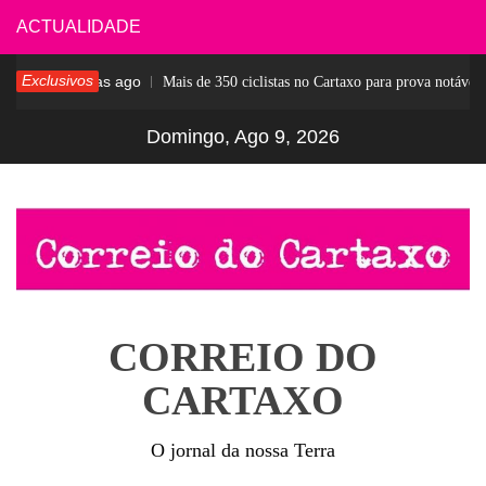
Skip
ACTUALIDADE
to
Exclusivos
7 dias ago
ar
Mais de 350 ciclistas no Cartaxo para prova notável
content
Domingo, Ago 9, 2026
CORREIO DO
CARTAXO
O jornal da nossa Terra