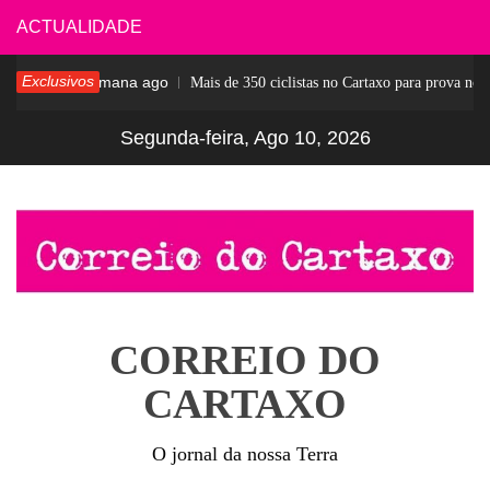
Skip
ACTUALIDADE
to
Exclusivos
1 semana ago
r
Mais de 350 ciclistas no Cartaxo para prova notáve
content
Segunda-feira, Ago 10, 2026
CORREIO DO
CARTAXO
O jornal da nossa Terra