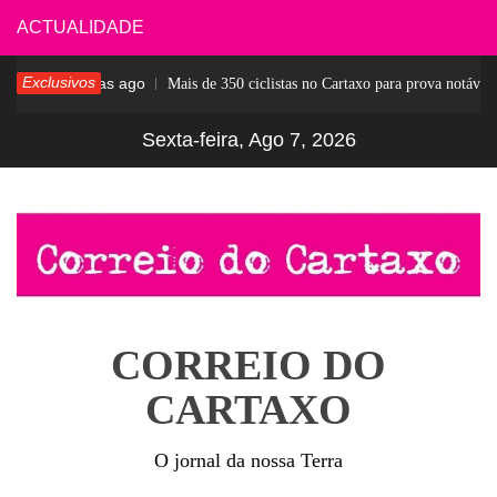
Skip
ACTUALIDADE
to
Exclusivos
5 dias ago
ar
Mais de 350 ciclistas no Cartaxo para prova notável
content
Sexta-feira, Ago 7, 2026
CORREIO DO
CARTAXO
O jornal da nossa Terra