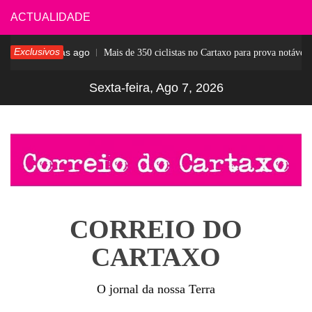
Skip
ACTUALIDADE
to
Exclusivos
5 dias ago
ar
Mais de 350 ciclistas no Cartaxo para prova notável
content
Sexta-feira, Ago 7, 2026
CORREIO DO
CARTAXO
O jornal da nossa Terra