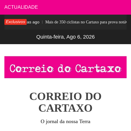
Skip
ACTUALIDADE
to
Exclusivos
4 dias ago
sar
Mais de 350 ciclistas no Cartaxo para prova notável
content
Quinta-feira, Ago 6, 2026
CORREIO DO
CARTAXO
O jornal da nossa Terra