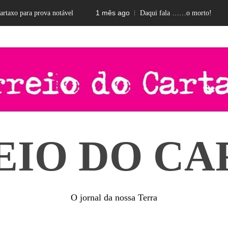
1 mês ago
2 me
para prova notável
Daqui fala ……o morto!
EIO DO CA
O jornal da nossa Terra