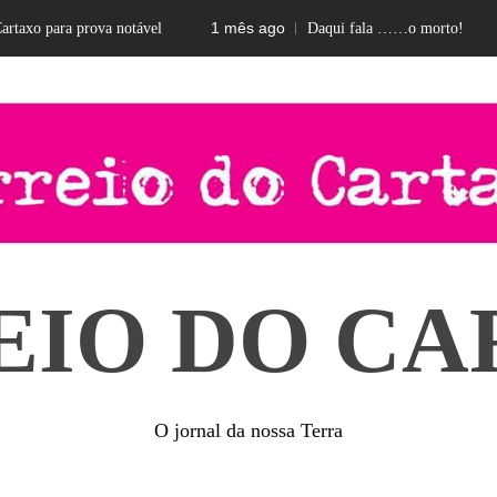
1 mês ago
2
xo para prova notável
Daqui fala ……o morto!
EIO DO CA
O jornal da nossa Terra