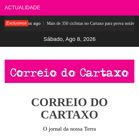
Skip
ACTUALIDADE
to
Exclusivos
6 dias ago
ar
Mais de 350 ciclistas no Cartaxo para prova notável
content
Sábado, Ago 8, 2026
CORREIO DO
CARTAXO
O jornal da nossa Terra