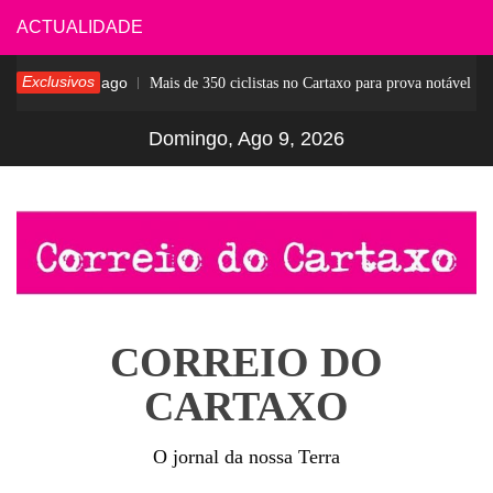
Skip
ACTUALIDADE
to
Exclusivos
7 dias ago
Mais de 350 ciclistas no Cartaxo para prova notável
content
Domingo, Ago 9, 2026
CORREIO DO
CARTAXO
O jornal da nossa Terra