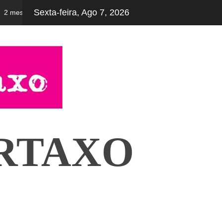
Sexta-feira, Ago 7, 2026
 meses ago
Férias desportivas e culturais – 2ª fase – inscreva-se já!
RTAXO