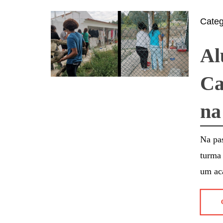
Cate
Al
Ca
na
Na pas
turma 
um ac