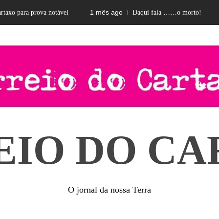
1 mês ago
2
xo para prova notável
Daqui fala ……o morto!
EIO DO CA
O jornal da nossa Terra