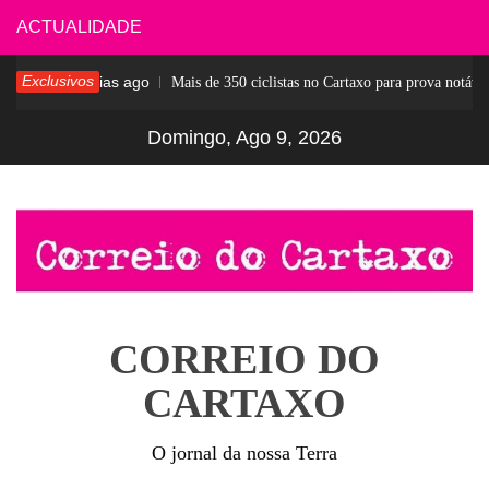
Skip
ACTUALIDADE
to
Exclusivos
7 dias ago
sar
Mais de 350 ciclistas no Cartaxo para prova notável
content
Domingo, Ago 9, 2026
CORREIO DO
CARTAXO
O jornal da nossa Terra