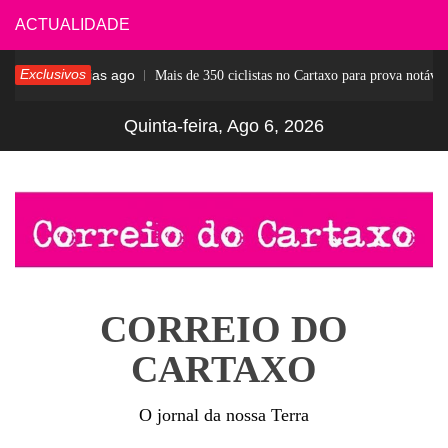
Skip
ACTUALIDADE
to
Exclusivos
4 dias ago
esar
Mais de 350 ciclistas no Cartaxo para prova notável
content
Quinta-feira, Ago 6, 2026
CORREIO DO
CARTAXO
O jornal da nossa Terra