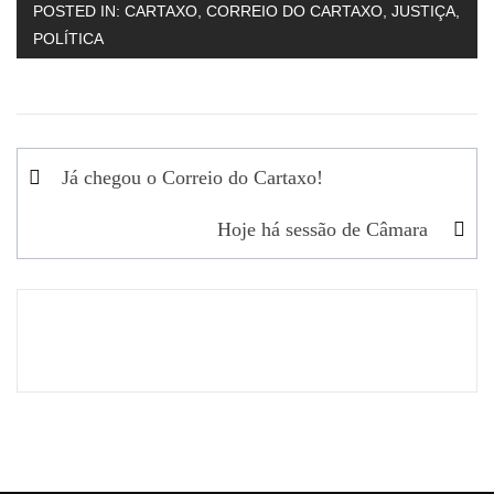
POSTED IN:
CARTAXO
,
CORREIO DO CARTAXO
,
JUSTIÇA
,
POLÍTICA
Navegação
Já chegou o Correio do Cartaxo!
de
Hoje há sessão de Câmara
artigos