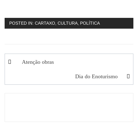
POSTED IN:
CARTAXO
,
CULTURA
,
POLÍTICA
Navegação
Atenção obras
de
Dia do Enoturismo
artigos