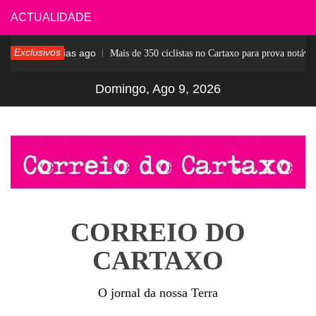
Skip
ACTUALIDADE
to
Exclusivos
7 dias ago
esar
Mais de 350 ciclistas no Cartaxo para prova notável
content
Domingo, Ago 9, 2026
CORREIO DO
CARTAXO
O jornal da nossa Terra