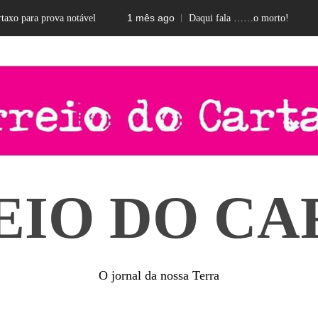
1 mês ago
2 mes
ara prova notável
Daqui fala ……o morto!
EIO DO CA
O jornal da nossa Terra