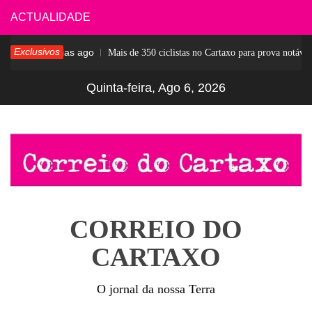
Skip
ACTUALIDADE
to
Exclusivos
4 dias ago
sar
Mais de 350 ciclistas no Cartaxo para prova notável
content
Quinta-feira, Ago 6, 2026
CORREIO DO
CARTAXO
O jornal da nossa Terra