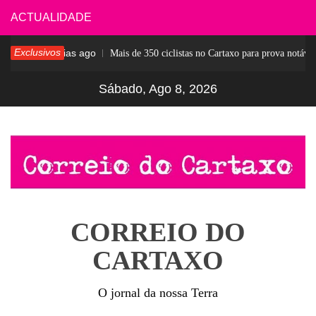
Skip
ACTUALIDADE
to
Exclusivos
6 dias ago
sar
Mais de 350 ciclistas no Cartaxo para prova notável
content
Sábado, Ago 8, 2026
CORREIO DO
CARTAXO
O jornal da nossa Terra