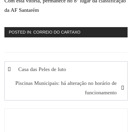
Com esta vitória, permanece no 8º lugar da classificação
da AF Santarém
POSTED IN:
CORREIO DO CARTAXO
Navegação
Casa das Peles de luto
de
Piscinas Municipais: há alteração no horário de
artigos
funcionamento