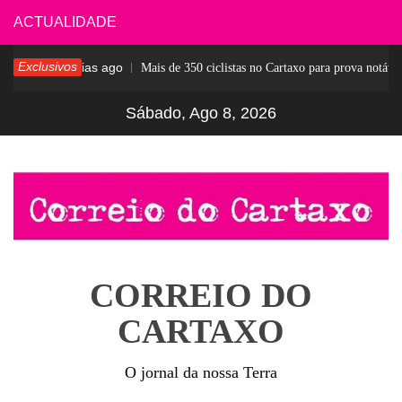
Skip
ACTUALIDADE
to
Exclusivos
6 dias ago
esar
Mais de 350 ciclistas no Cartaxo para prova notável
content
Sábado, Ago 8, 2026
CORREIO DO
CARTAXO
O jornal da nossa Terra