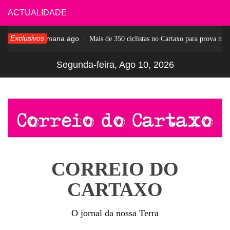
Skip
ACTUALIDADE
to
Exclusivos
1 semana ago
ar
Mais de 350 ciclistas no Cartaxo para prova notáv
content
Segunda-feira, Ago 10, 2026
CORREIO DO
CARTAXO
O jornal da nossa Terra