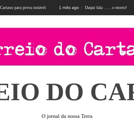
1 mês ago
taxo para prova notável
Daqui fala ……o morto!
EIO DO CA
O jornal da nossa Terra