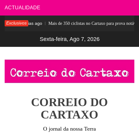
Skip
ACTUALIDADE
to
Exclusivos
5 dias ago
esar
Mais de 350 ciclistas no Cartaxo para prova notável
content
Sexta-feira, Ago 7, 2026
CORREIO DO
CARTAXO
O jornal da nossa Terra