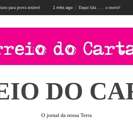
1 mês ago
2 meses 
prova notável
Daqui fala ……o morto!
EIO DO CA
O jornal da nossa Terra