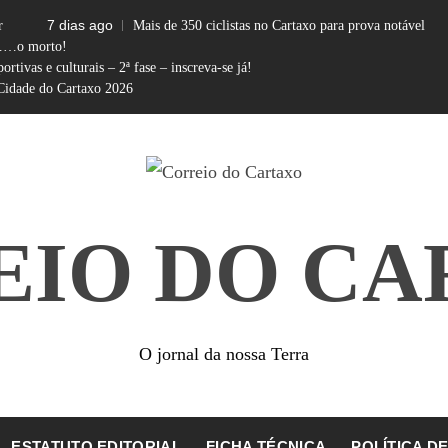
7 dias ago
r
Mais de 350 ciclistas no Cartaxo para prova notável
……o morto!
ortivas e culturais – 2ª fase – inscreva-se já!
 Cidade do Cartaxo 2026
EIO DO CA
O jornal da nossa Terra
ESTATUTO EDITORIAL
FICHA TÉCNICA
POLÍTICA D