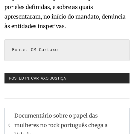
por eles definidas, e sobre as quais
apresentaram, no início do mandato, denúncia
às entidades inspetivas.
Fonte: CM Cartaxo
POSTED IN:
CARTAXO
,
JUSTIÇA
Navegação
Documentário sobre o papel das
de
mulheres no rock português chega a
artigos