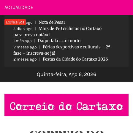
Skip
ACTUALIDADE
to
Exclusivos
Nota de Pesar
content
3 dias ago
Mais de 350 ciclistas no Cartaxo
4 dias ago
para prova notável
Daqui fala ……o morto!
1 mês ago
Férias desportivas e culturais – 2ª
2 meses ago
fase – inscreva-se já!
Festas da Cidade do Cartaxo 2026
2 meses ago
Quinta-feira, Ago 6, 2026