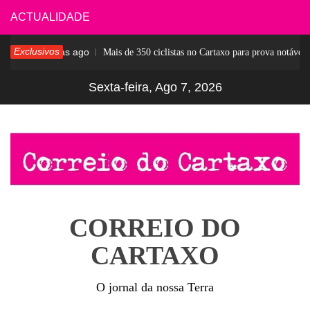
Skip
ACTUALIDADE
to
Exclusivos
5 dias ago
ar
Mais de 350 ciclistas no Cartaxo para prova notável
content
Sexta-feira, Ago 7, 2026
CORREIO DO
CARTAXO
O jornal da nossa Terra