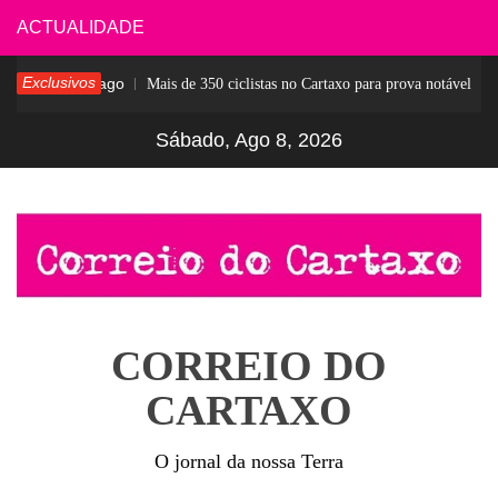
Skip
ACTUALIDADE
to
Exclusivos
6 dias ago
Mais de 350 ciclistas no Cartaxo para prova notável
content
Sábado, Ago 8, 2026
CORREIO DO
CARTAXO
O jornal da nossa Terra