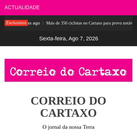
Skip
ACTUALIDADE
to
Exclusivos
5 dias ago
ar
Mais de 350 ciclistas no Cartaxo para prova notável
content
Sexta-feira, Ago 7, 2026
CORREIO DO
CARTAXO
O jornal da nossa Terra