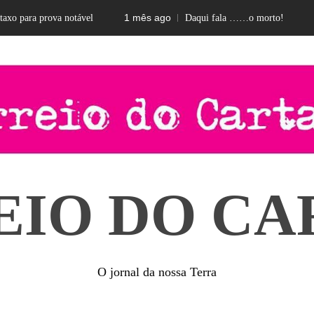
1 mês ago
2 mes
ara prova notável
Daqui fala ……o morto!
EIO DO CA
O jornal da nossa Terra